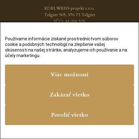
EDELWEISS projekt s.r.o.
Telgárt 505, 976 73 Telgárt
IČO: 44 006 535
DIČ: 2022554985
Používame informácie získané prostredníctvom súborov
cookie a podobných technológií na zlepšenie vašej
© 2020 – 2026 Telgart.sk, vytvoril
Lukáš Šleboda
skúsenosti na našej stránke, analyzujeme ich používanie a na
účely marketingu.
Viac možností
Zakázať všetko
Povoliť všetko