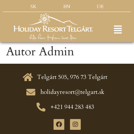
SK
EN
DE
Autor
Admin
Telgárt 505, 976 73 Telgárt
holidayresort@telgart.sk
+421 944 283 483