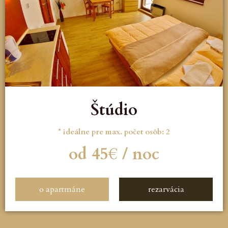
Štúdio
* ideálne pre max. počet osôb: 2
od 45€ / noc
o apartmáne
rezarvácia