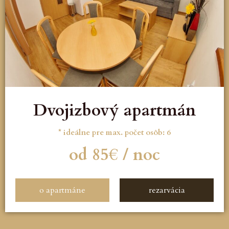
Dvojizbový apartmán
* ideálne pre max. počet osôb: 6
od 85€ / noc
o apartmáne
rezarvácia