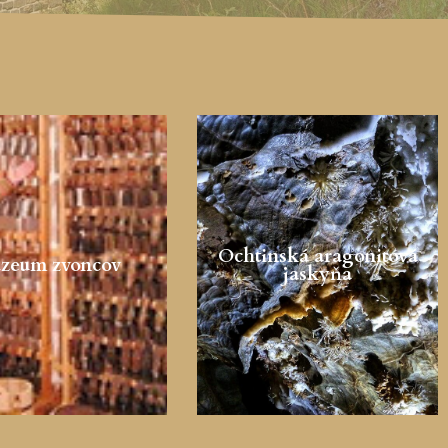
Ochtinská aragonitová
zeum zvoncov
jaskyňa