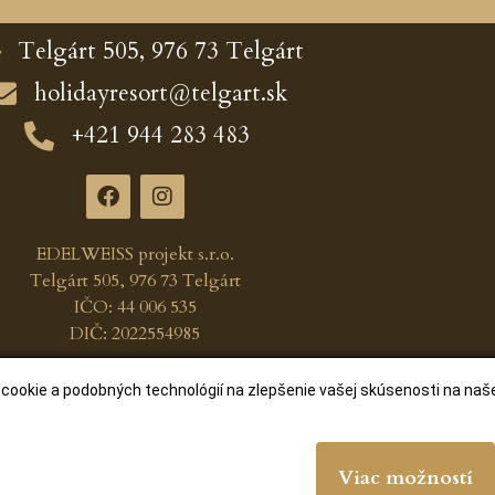
Telgárt 505, 976 73 Telgárt
holidayresort@telgart.sk
+421 944 283 483
EDELWEISS projekt s.r.o.
Telgárt 505, 976 73 Telgárt
IČO: 44 006 535
DIČ: 2022554985
okie a podobných technológií na zlepšenie vašej skúsenosti na našej
 – 2026 Telgart.sk, vytvoril
Lukáš Šleboda
Viac možností