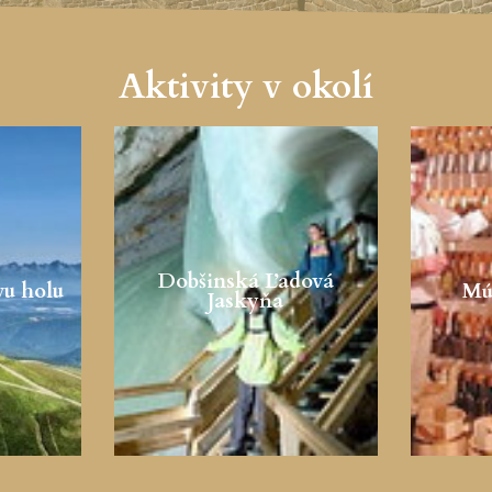
Aktivity v okolí
Dobšinská Ľadová
vu holu
Mú
Jaskyňa