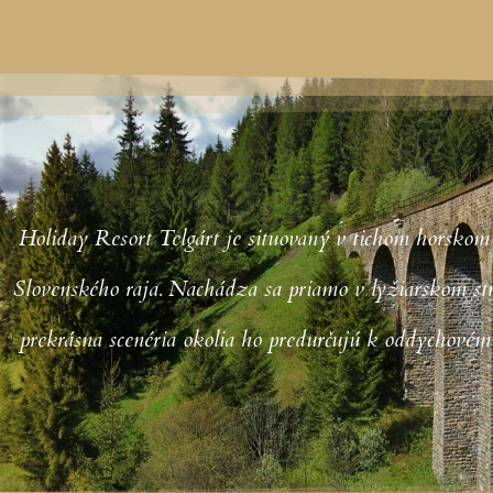
Holiday Resort Telgárt je situovaný v tichom horskom
Slovenského raja. Nachádza sa priamo v lyžiarskom str
prekrásna scenéria okolia ho predurčujú k oddychovém