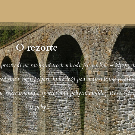
O rezorte
 prostredí na rozhraní troch národných parkov – Nízkych
edisku v obci Telgárt, ktorá leží pod majestátnou Kráľov
u, rekreačnému a športovému pobytu. Holiday Resort Tel
Váš pobyt.