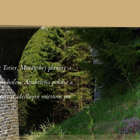
 Tatier, Muránskej planiny a
ou hoľou. Atraktívna poloha a
gárt je ideálnym miestom pre