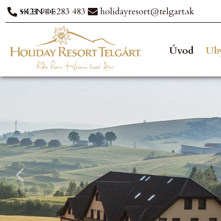
+421 944 283 483
holidayresort@telgart.sk
SK
EN
DE
Úvod
Ub