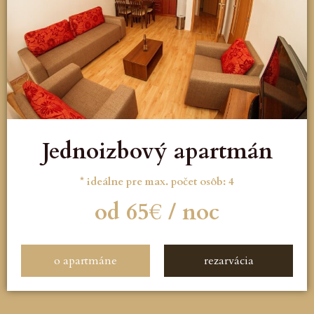
Jednoizbový apartmán
* ideálne pre max. počet osôb: 4
od 65€ / noc
o apartmáne
rezarvácia