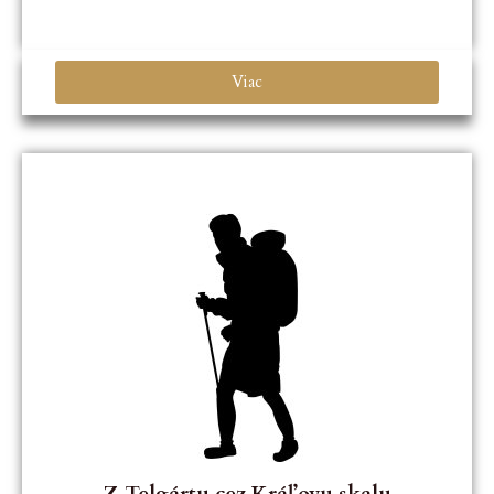
Viac
Z Telgártu cez Kráľovu skalu