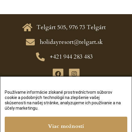
Telgárt 505, 976 73 Telgárt
holidayresort@telgart.sk
+421 944 283 483
EDELWEISS projekt s.r.o.
Používame informácie získané prostredníctvom súborov
Telgárt 505, 976 73 Telgárt
cookie a podobných technológií na zlepšenie vašej
skúsenosti na našej stránke, analyzujeme ich používanie a na
IČO: 44 006 535
účely marketingu.
DIČ: 2022554985
Viac možností
© 2020 – 2026 Telgart.sk, vytvoril
Lukáš Šleboda